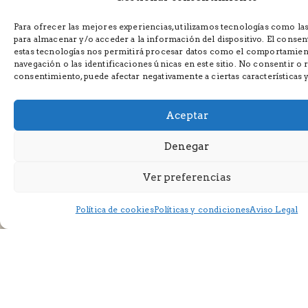
Para ofrecer las mejores experiencias, utilizamos tecnologías como la
para almacenar y/o acceder a la información del dispositivo. El conse
estas tecnologías nos permitirá procesar datos como el comportamien
navegación o las identificaciones únicas en este sitio. No consentir o r
Al proporcionar su correo electrónico, usted acepta recibir
comunicaciones de marketing de nuestra parte y da su
consentimiento, puede afectar negativamente a ciertas características 
consentimiento para que usemos su dirección de correo
electrónico de acuerdo con nuestra
Política de privacidad
y
nuestros
Términos de servicio
.
Aceptar
Denegar
Ver preferencias
Política de cookies
Políticas y condiciones
Aviso Legal