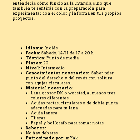
entenderás cómo funciona la intarsia, sino que
también te sentirás con la preparación para
experimentar con el color y la forma en tus propios
proyectos.
Idioma:
Inglés
Fecha:
Sábado, 14/11 de 17 a 20 h
Técnica:
Punto de media
Plazas:
20
Nivel:
Intermedio
Conocimientos necesarios:
Saber tejer
punto del derecho y del revés con soltura
con agujas circulares.
Material
necesario
:
Lana grosor DK o worsted, al menos tres
colores diferentes
Agujas rectas, circulares o de doble punta
adecuadas para tu lana
Aguja lanera
Tijeras
Papel y bolígrafo para tomar notas
Deberes:
No hay deberes
Patrocinado por
: mYak