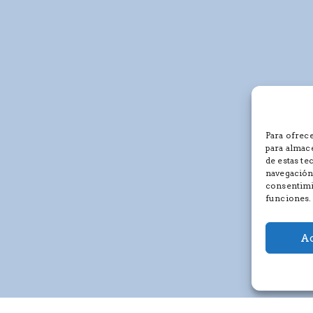
Para ofrece
para almace
de estas t
navegación 
consentimie
funciones.
Ac