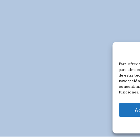
Para ofrece
para almace
de estas t
navegación 
consentimie
funciones.
Ac