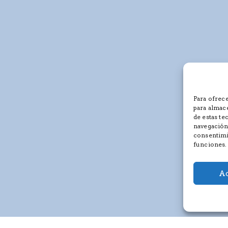
Para ofrece
para almace
de estas t
navegación 
consentimie
funciones.
Ac