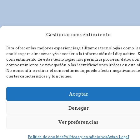
Gestionar consentimiento
Para ofrecer las mejores experiencias, utilizamos tecnologías como la
cookies para almacenar y/o acceder a la información del dispositivo. E
consentimiento de estas tecnologías nos permitirá procesar datos com
comportamiento de navegación o las identificaciones únicas en este si
No consentir o retirar el consentimiento, puede afectar negativamente
ciertas características y funciones.
Al proporcionar su correo electrónico, usted acepta recibir
comunicaciones de marketing de nuestra parte y da su
consentimiento para que usemos su dirección de correo
Aceptar
electrónico de acuerdo con nuestra
Política de privacidad
y
nuestros
Términos de servicio
.
Denegar
Ver preferencias
Política de cookies
Políticas y condiciones
Aviso Legal