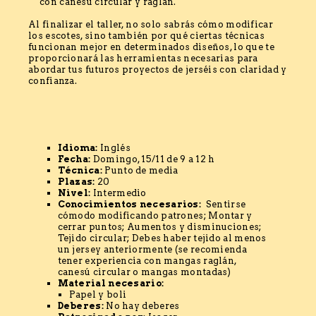
con canesú circular y raglán.
Al finalizar el taller, no solo sabrás cómo modificar
los escotes, sino también por qué ciertas técnicas
funcionan mejor en determinados diseños, lo que te
proporcionará las herramientas necesarias para
abordar tus futuros proyectos de jerséis con claridad y
confianza.
Idioma:
Inglés
Fecha:
Domingo, 15/11 de 9 a 12 h
Técnica:
Punto de media
Plazas:
20
Nivel:
Intermedio
Conocimientos necesarios:
Sentirse
cómodo modificando patrones; Montar y
cerrar puntos; Aumentos y disminuciones;
Tejido circular; Debes haber tejido al menos
un jersey anteriormente (se recomienda
tener experiencia con mangas raglán,
canesú circular o mangas montadas)
Material
necesario
:
Papel y boli
Deberes:
No hay deberes