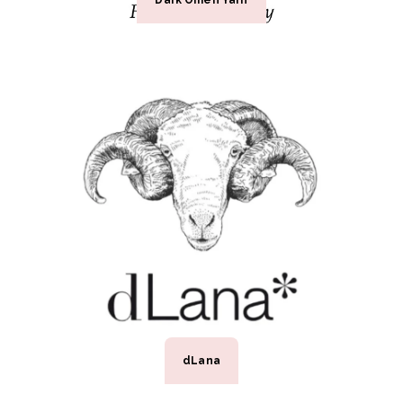
Dark Omen Yarn
dLana